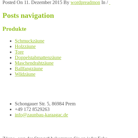
Posted On 11. Dezember 2015
By
wordpreadmon
In
/
Posts navigation
Produkte
Schmuckzäune
Holzzäune
Tore
Doppelstabmattenzäune
Maschendrahtzäune
Ballfangzäune
Wildzäune
Impressum
Zaunbau Karaagac GmbH
Schongauer Str. 5, 86984 Prem
+49 172 8529263
info@zaunbau-karaagac.de
Ihr Spezialist für individuelle Zäune jeder Art.