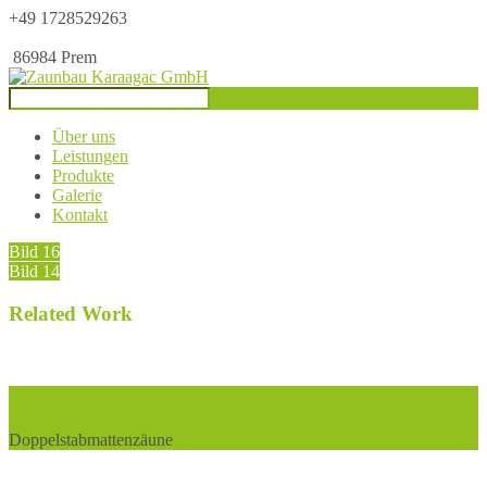
+49 1728529263
86984 Prem
Über uns
Leistungen
Produkte
Galerie
Kontakt
Bild 16
Bild 14
Related Work
Bild 90
Doppelstabmattenzäune