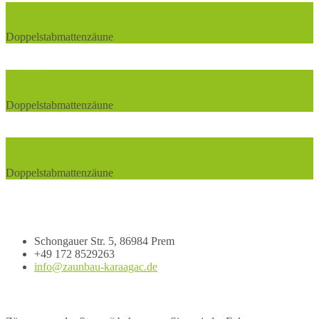
Bild 89
Doppelstabmattenzäune
Bild 83
Doppelstabmattenzäune
Bild 80
Doppelstabmattenzäune
Impressum
Zaunbau Karaagac GmbH
Schongauer Str. 5, 86984 Prem
+49 172 8529263
info@zaunbau-karaagac.de
Ihr Spezialist für individuelle Zäune jeder Art.